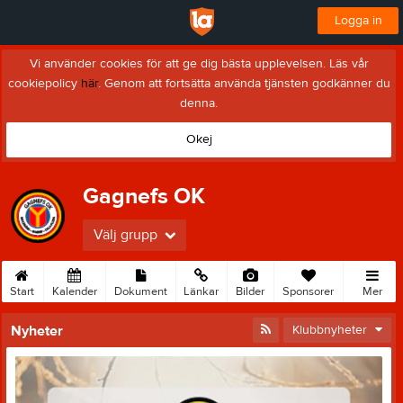
Logga in
Vi använder cookies för att ge dig bästa upplevelsen. Läs vår
cookiepolicy
här
. Genom att fortsätta använda tjänsten godkänner du
denna.
Okej
Gagnefs OK
Välj grupp
Start
Kalender
Dokument
Länkar
Bilder
Sponsorer
Mer
Nyheter
Klubbnyheter