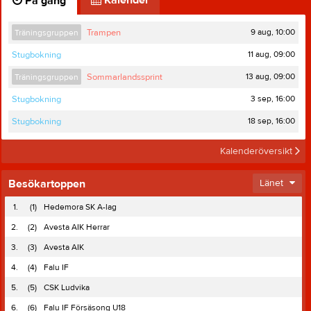
Kalender
På gång
9 aug, 10:00
Träningsgruppen
Trampen
11 aug, 09:00
Stugbokning
13 aug, 09:00
Träningsgruppen
Sommarlandssprint
3 sep, 16:00
Stugbokning
18 sep, 16:00
Stugbokning
Kalenderöversikt
Besökartoppen
Länet
1.
(1)
Hedemora SK A-lag
2.
(2)
Avesta AIK Herrar
3.
(3)
Avesta AIK
4.
(4)
Falu IF
5.
(5)
CSK Ludvika
6.
(6)
Falu IF Försäsong U18