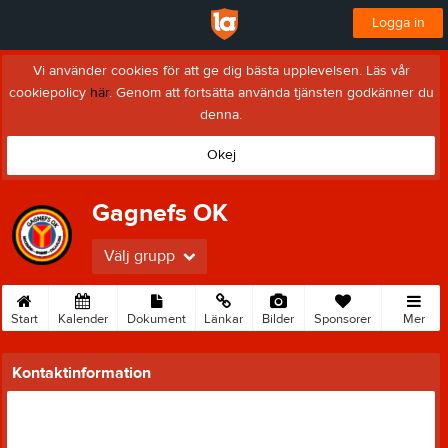
Logga in
Vi använder cookies för att ge dig bästa upplevelsen. Läs vår
cookiepolicy
här
. Genom att fortsätta använda tjänsten godkänner du
denna.
Okej
Gagnefs OK
Välj grupp
Start
Kalender
Dokument
Länkar
Bilder
Sponsorer
Mer
Kontaktinformation