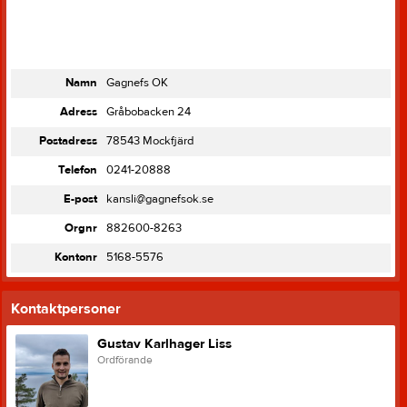
Namn
Gagnefs OK
Adress
Gråbobacken 24
Postadress
78543 Mockfjärd
Telefon
0241-20888
E-post
kansli@gagnefsok.se
Orgnr
882600-8263
Kontonr
5168-5576
Kontaktpersoner
Gustav Karlhager Liss
Ordförande